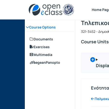
Course : Τ
Course cod
Αρχική Σελίδα
Home Pag
Τηλεπικο
Course Options
321-3452 - Δημο
Documents
Course Units
Exercises
Multimedia
aegeanPanopto
Displa
Ενότητα
Παλμοκω