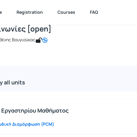
ηλεπικοινωνίες [open]
e : ICSD126
Τηλεπικοινωνίες [open]
Course Units
e
Registration
Courses
FAQ
ινωνίες [open]
σθένης Βουγιούκας
y all units
 Εργαστηρίου Μαθήματος
δική Διαμόρφωση (PCM)