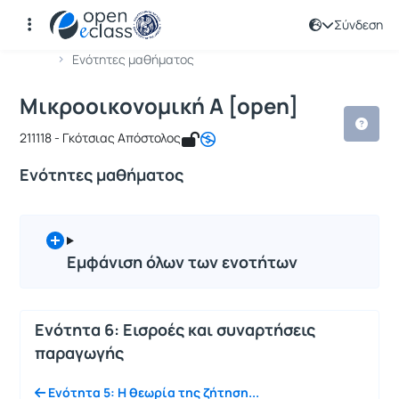
Σύνδεση
Μάθημα : Μικροοικονομική Α [open]
Κωδικός : 211118
Αρχική Σελίδα
Μικροοικονομική Α [open]
Ενότητες μαθήματος
Μικροοικονομική Α [open]
211118 - Γκότσιας Απόστολος
Ενότητες μαθήματος
Εμφάνιση όλων των ενοτήτων
Ενότητα 6: Εισροές και συναρτήσεις
παραγωγής
Ενότητα 5: H θεωρία της ζήτηση...