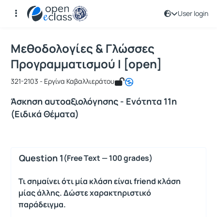
User login
Course : Μεθοδολογίες & Γλώσσες Πρ
Course code : ICSD128
Μεθοδολογίες & Γλώσσες
Προγραμματισμού Ι [open]
321-2103 - Εργίνα Καβαλλιεράτου
Άσκηση αυτοαξιολόγησης - Ενότητα 11η
(Ειδικά Θέματα)
Question 1
(Free Text — 100 grades)
Τι σημαίνει ότι μία κλάση είναι friend κλάση
μίας άλλης. Δώστε χαρακτηριστικό
παράδειγμα.