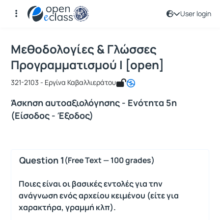
User login
Course : Μεθοδολογίες & Γλώσσες Πρ
Course code : ICSD128
Μεθοδολογίες & Γλώσσες
Προγραμματισμού Ι [open]
321-2103 - Εργίνα Καβαλλιεράτου
Άσκηση αυτοαξιολόγησης - Ενότητα 5η
(Είσοδος - Έξοδος)
Question 1
(Free Text — 100 grades)
Ποιες είναι οι βασικές εντολές για την
ανάγνωση ενός αρχείου κειμένου (είτε για
χαρακτήρα, γραμμή κλπ).