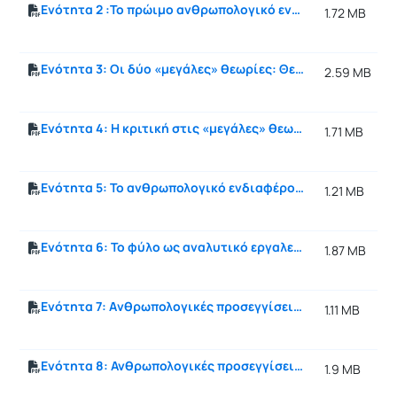
Ενότητα 2 :Το πρώιμο ανθρωπολογικό ενδιαφέρον για τη συγγένεια
1.72 MB
Ενότητα 3: Οι δύο «μεγάλες» θεωρίες: Θεωρία της καταγωγής και θεωρία της επιγαμίας
2.59 MB
Ενότητα 4: Η κριτική στις «μεγάλες» θεωρίες και η συμβολική προσέγγιση του David Schneider
1.71 MB
Ενότητα 5: Το ανθρωπολογικό ενδιαφέρον για τις γυναίκες και το φύλο
1.21 MB
Ενότητα 6: Το φύλο ως αναλυτικό εργαλείο στην ανθρωπολογία
1.87 MB
Ενότητα 7: Aνθρωπολογικές προσεγγίσεις του ανδρισμού
1.11 MB
Ενότητα 8: Ανθρωπολογικές προσεγγίσεις της σεξουαλικότητας
1.9 MB