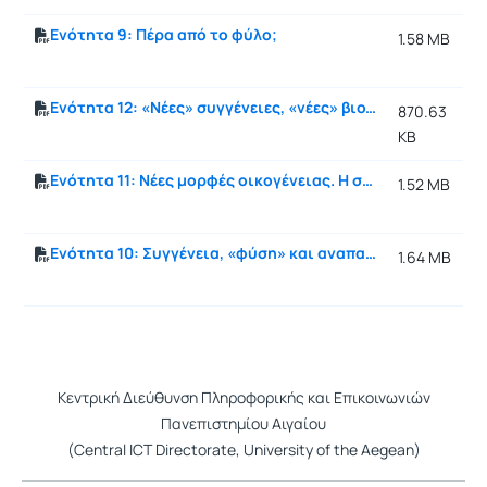
Ενότητα 9: Πέρα από το φύλο;
1.58 MB
Ενότητα 12: «Νέες» συγγένειες, «νέες» βιολογίες ή... πέρα από τη συγγένεια;
870.63
KB
Ενότητα 11: Νέες μορφές οικογένειας. Η συγγένεια ως ατομική επιλογή
1.52 MB
Ενότητα 10: Συγγένεια, «φύση» και αναπαραγωγικές τεχνολογίες
1.64 MB
Κεντρική Διεύθυνση Πληροφορικής και Επικοινωνιών
Πανεπιστημίου Αιγαίου
(Central ICT Directorate, University of the Aegean)