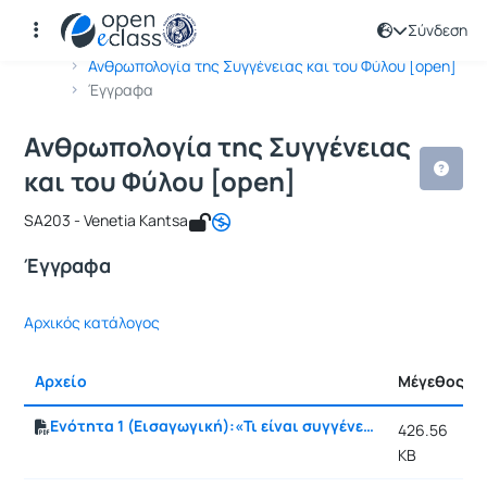
Σύνδεση
Μάθημα : Ανθρωπολογία της Συγγένει
Κωδικός : SA203
Αρχική Σελίδα
Ανθρωπολογία της Συγγένειας και του Φύλου [open]
Έγγραφα
Ανθρωπολογία της Συγγένειας
και του Φύλου [open]
SA203 - Venetia Kantsa
Έγγραφα
Αρχικός κατάλογος
Αρχείο
Μέγεθος
Ενότητα 1 (Εισαγωγική):«Τι είναι συγγένεια;»
426.56
KB