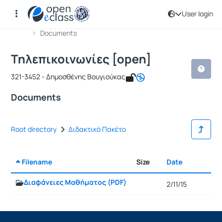
User login
Course : Τηλεπικοινωνίες [open]
Course code : ICSD126
Αρχική Σελίδα
Τηλεπικοινωνίες [open]
Documents
Τηλεπικοινωνίες [open]
321-3452 - Δημοσθένης Βουγιούκας
Documents
Root directory
Διδακτικό Πακέτο
Filename
Size
Date
Select
Διαφάνειες Μαθήματος (PDF)
2/11/15