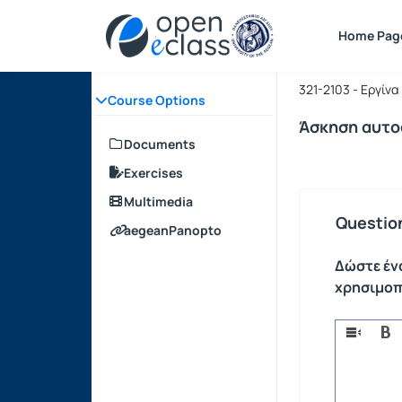
Course : 
Course cod
Home Pag
Μεθοδολο
321-2103 - Εργίν
Course Options
Άσκηση αυτο
Documents
Exercises
Multimedia
Question
aegeanPanopto
Δώστε έν
χρησιμοπ