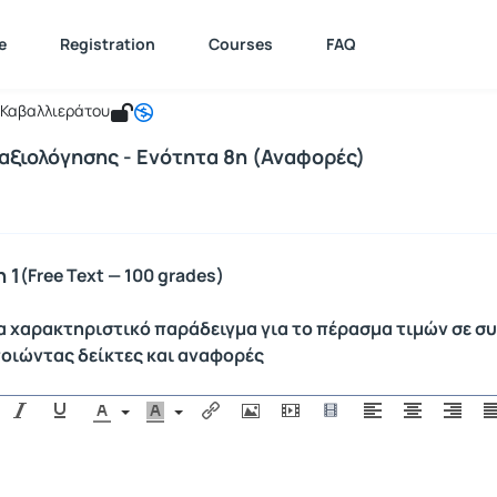
Μεθοδολογίες & Γλώσσες Προγραμματισ
e : ICSD128
e
Registration
Courses
FAQ
γίες & Γλώσσες Προγραμματισμού Ι [o
α Καβαλλιεράτου
αξιολόγησης - Ενότητα 8η (Αναφορές)
 1
(Free Text — 100 grades)
α χαρακτηριστικό παράδειγμα για το πέρασμα τιμών σε 
οιώντας δείκτες και αναφορές