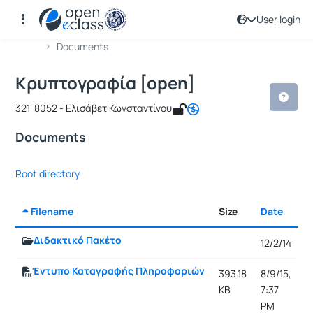
User login
Course : Κρυπτογραφία [open]
Course code : ICSD104
Αρχική Σελίδα
Κρυπτογραφία [open]
Documents
Κρυπτογραφία [open]
321-8052 - Ελισάβετ Κωνσταντίνου
Documents
Root directory
Filename
Size
Date
S
Διδακτικό Πακέτο
12/2/14
Έντυπο Καταγραφής Πληροφοριών
393.18
8/9/15,
KB
7:37
PM