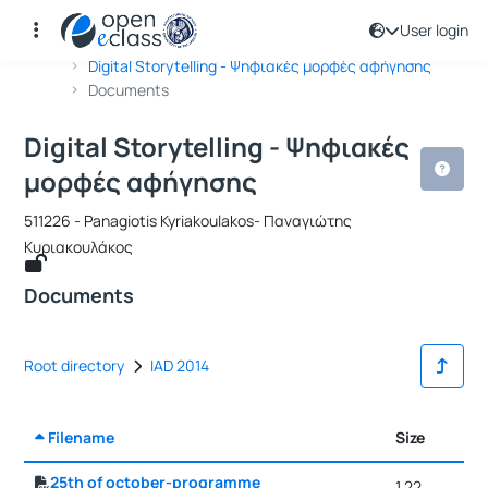
User login
Course : Digital Storytelling - Ψηφι
Course code : 511226
Αρχική Σελίδα
Digital Storytelling - Ψηφιακές μορφές αφήγησης
Documents
Digital Storytelling - Ψηφιακές
μορφές αφήγησης
511226 - Panagiotis Kyriakoulakos- Παναγιώτης
Κυριακουλάκος
Documents
Root directory
IAD 2014
Filename
Size
Da
25th of october-programme
1.22
10