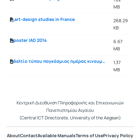
MB
7:
art-design studies in France
268.29
10
KB
7:
poster IAD 2014
6.67
10
MB
7:
δελτίο τύπου παγκόσμιας ημέρας κινουμένων σχεδίων
1.37
10
MB
8:
Κεντρική Διεύθυνση Πληροφορικής και Επικοινωνιών
Πανεπιστημίου Αιγαίου
(Central ICT Directorate, University of the Aegean)
About
Contact
Available Manuals
Terms of Use
Privacy Policy