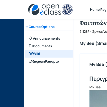
Course : D
Course cod
Home Pag
DPSD - Σ
Φοιτητών
Course Options
511287 - Spyros V
Announcements
My Bee (Smar
Documents
Wiki
aegeanPanopto
My Bee 
Περιγ
My Bee