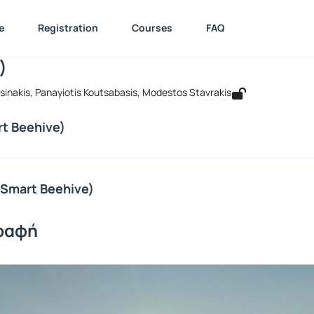
PSD - Στούντιο 7α: Σχεδίαση Διαδρασ
e : 511287
e
Registration
Courses
FAQ
τούντιο 7α: Σχεδίαση Διαδραστικών Σ
)
osinakis, Panayiotis Koutsabasis, Modestos Stavrakis
t Beehive)
(Smart Beehive)
ραφή