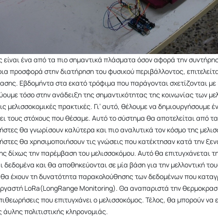
ς είναι ένα από τα πιο σημαντικά πλάσματα όσον αφορά την συντήρησ
ρια προσφορά στην διατήρηση του φυσικού περιβάλλοντος, επιτελεί
ίασης. Εβδομήντα στα εκατό τρόφιμα που παράγονται σχετίζονται με 
ύουμε τόσο στην ανάδειξη της σημαντικότητας της κοινωνίας των με
ις μελισσοκομικές πρακτικές. Γι’ αυτό, θέλουμε να δημιουργήσουμε έ
ει τους στόχους που θέσαμε. Αυτό το σύστημα θα αποτελείται από τ
ρήστες θα γνωρίσουν καλύτερα και πιο αναλυτικά τον κόσμο της μελισ
ρήστες θα χρησιμοποιήσουν τις γνώσεις που κατέκτησαν κατά την ξεν
ς δίχως την παρέμβαση του μελισσοκόμου. Αυτό θα επιτυγχάνεται τ
ι δεδομένα και θα αποθηκεύονται σε μία βάση για την μελλοντική του
 θα έχουν τη δυνατότητα παρακολούθησης των δεδομένων που καταγ
ργαστή LoRa(LongRange Monitoring). Θα αναπαριστά την θερμοκρασί
πιθεωρήσεις που επιτυγχάνει ο μελισσοκόμος. Τέλος, θα μπορούν να
ς άυλης πολιτιστικής κληρονομιάς.