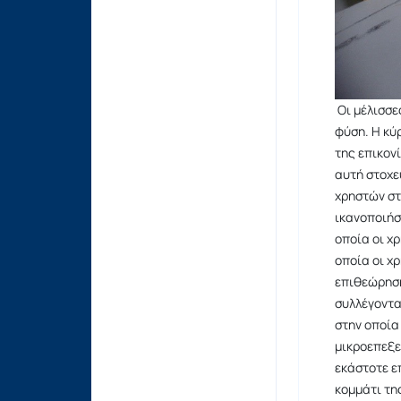
Οι μέλισσε
φύση. Η κύ
της επικον
αυτή στοχε
χρηστών στ
ικανοποιήσ
οποία οι χ
οποία οι χ
επιθεώρηση
συλλέγοντα
στην οποία
μικροεπεξε
εκάστοτε ε
κομμάτι τη