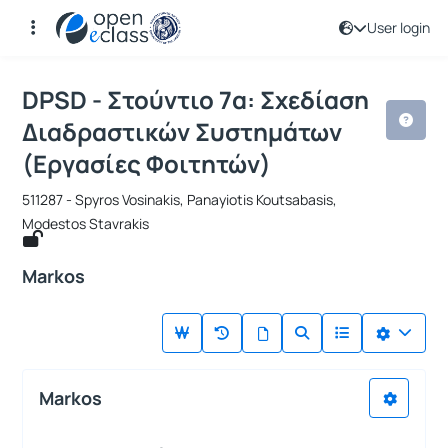
User login
Course : DPSD - Στούντιο 7α: Σχεδί
Course code : 511287
DPSD - Στούντιο 7α: Σχεδίαση
Διαδραστικών Συστημάτων
(Εργασίες Φοιτητών)
511287 - Spyros Vosinakis, Panayiotis Koutsabasis,
Modestos Stavrakis
Markos
Markos