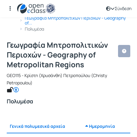
Σύνδεση
Μάθημα : Γεωγραφία Μητροπολιτικών 
Κωδικός : GEO115
Αρχική Σελίδα
Γεωγραφία Μητροπολιτικών Περιοχών - Geography
of...
Πολυμέσα
Γεωγραφία Μητροπολιτικών
Περιοχών - Geography of
Metropolitan Regions
GEO115 - Κρίστη (Χρυσάνθη) Πετροπούλου (Christy
Petropoulou)
Πολυμέσα
Γενικά πολυμεσικά αρχεία
Ημερομηνία
Ρυθμίσε