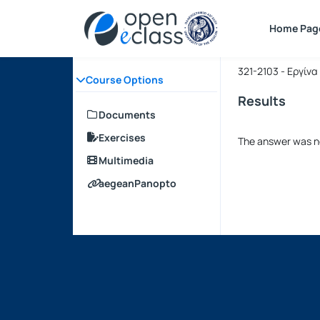
Course : 
Course cod
Home Pag
Μεθοδολο
321-2103 - Εργίν
Course Options
Results
Documents
Exercises
The answer was n
Multimedia
aegeanPanopto