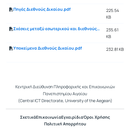
Πηγές Διεθνούς Δικαίου.pdf
225.54
KB
Σχέσεις μεταξύ εσωτερικού και διεθνούς δικαίου .pdf
235.61
KB
Υποκείμενα Διεθνούς Δικαίου.pdf
232.81 KB
Κεντρική Διεύθυνση Πληροφορικής και Επικοινωνιών
Πανεπιστημίου Αιγαίου
(Central ICT Directorate, University of the Aegean)
Σχετικά
Επικοινωνία
Εγχειρίδια
Όροι Χρήσης
Πολιτική Απορρήτου