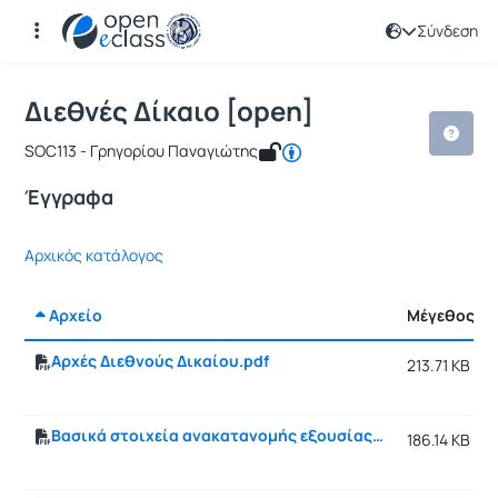
Σύνδεση
Μάθημα : Διεθνές Δίκαιο [open]
Κωδικός : SOC113
Αρχική Σελίδα
Διεθνές Δίκαιο [open]
Έγγραφα
Διεθνές Δίκαιο [open]
SOC113 - Γρηγορίου Παναγιώτης
Έγγραφα
Αρχικός κατάλογος
Αρχείο
Μέγεθος
Αρχές Διεθνούς Δικαίου.pdf
213.71 KB
Βασικά στοιχεία ανακατανομής εξουσίας .pdf
186.14 KB