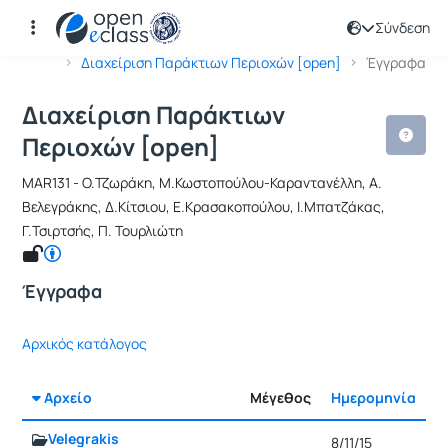
Σύνδεση
Μάθημα : Διαχείριση Παράκτιων Περι
Κωδικός : MAR131
Αρχική Σελίδα
Διαχείριση Παράκτιων Περιοχών [open]
Έγγραφα
Διαχείριση Παράκτιων
Περιοχών [open]
MAR131 - Ο.Τζωράκη, Μ.Κωστοπούλου-Καραντανέλλη, Α.
Βελεγράκης, Δ.Κίτσιου, Ε.Κρασακοπούλου, Ι.Μπατζάκας,
Γ.Τσιρτσής, Π. Τουρλιώτη
Έγγραφα
Αρχικός κατάλογος
Αρχείο
Μέγεθος
Ημερομηνία
Ρ
Velegrakis
8/11/15