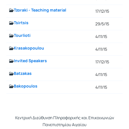
Tzoraki - Teaching material
17/12/15
Tsirtsis
29/5/15
Tourlioti
4/11/15
Krasakopoulou
4/11/15
Invited Speakers
17/12/15
Batzakas
4/11/15
Bakopoulos
4/11/15
Κεντρική Διεύθυνση Πληροφορικής και Επικοινωνιών
Πανεπιστημίου Αιγαίου