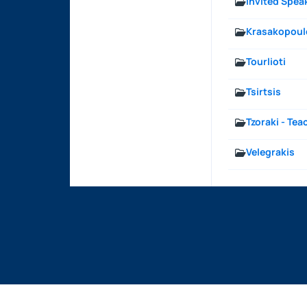
Invited Spea
Krasakopoul
Tourlioti
Tsirtsis
Tzoraki - Tea
Velegrakis