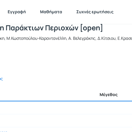
Διαχείριση Παράκτιων Περιοχών [open
 MAR131
Διαχείριση Παράκτιων Περιοχών [open]
Έγγραφα
Εγγραφή
Μαθήματα
Συχνές ερωτήσεις
ση Παράκτιων Περιοχών [open]
κη, Μ.Κωστοπούλου-Καραντανέλλη, Α. Βελεγράκης, Δ.Κίτσιου, Ε.Κρασα
ος
Μέγεθος