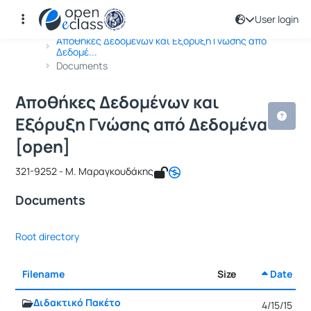
User login
Course : Αποθήκες Δεδομένων και Εξ
Course code : ICSD133
Αρχική Σελίδα
Αποθήκες Δεδομένων και Εξόρυξη Γνώσης από
Δεδομέ...
Documents
Αποθήκες Δεδομένων και
Εξόρυξη Γνώσης από Δεδομένα
[open]
321-9252 - Μ. Μαραγκουδάκης
Documents
Root directory
Filename
Size
Date
Διδακτικό Πακέτο
4/15/15