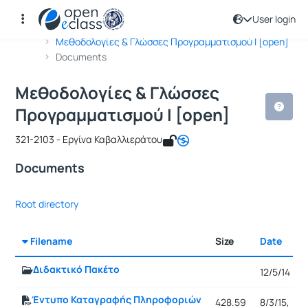
User login
Course : Μεθοδολογίες & Γλώσσες Πρ
Course code : ICSD128
Αρχική Σελίδα
Μεθοδολογίες & Γλώσσες Προγραμματισμού Ι [open]
Documents
Μεθοδολογίες & Γλώσσες
Προγραμματισμού Ι [open]
321-2103 - Εργίνα Καβαλλιεράτου
Documents
Root directory
Filename
Size
Date
S
Διδακτικό Πακέτο
12/5/14
Έντυπο Καταγραφής Πληροφοριών
428.59
8/3/15,