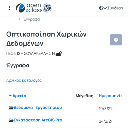
Σύνδεση
Μάθημα : Οπτικοποίηση Χωρικών Δε
Κωδικός : GEO297
Αρχική Σελίδα
Οπτικοποίηση Χωρικών Δεδομένων
Έγγραφα
Οπτικοποίηση Χωρικών
Δεδομένων
ΓΕΩ 512 - ΣΟΥΛΑΚΕΛΛΗΣ Ν.
Έγγραφα
Αρχικός κατάλογος
Αρχείο
Μέγεθος
Ημερομηνία
Δεδομένα_Εργαστηρίου
10/3/21
Εγκατάσταση ArcGIS Pro
24/2/21