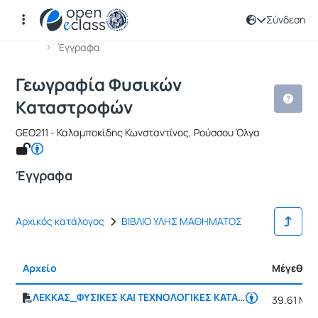
Σύνδεση
Μάθημα : Γεωγραφία Φυσικών Κατασ
Κωδικός : GEO226
Αρχική Σελίδα
Γεωγραφία Φυσικών Καταστροφών
Έγγραφα
Γεωγραφία Φυσικών
Καταστροφών
GEO211 - Καλαμποκίδης Κωνσταντίνος, Ρούσσου Όλγα
Έγγραφα
Αρχικός κατάλογος
ΒΙΒΛΙΟ ΥΛΗΣ ΜΑΘΗΜΑΤΟΣ
Αρχείο
Μέγεθος
ΛΕΚΚΑΣ_ΦΥΣΙΚΕΣ ΚΑΙ ΤΕΧΝΟΛΟΓΙΚΕΣ ΚΑΤΑΣΤΡΟΦΕΣ
39.61 MB