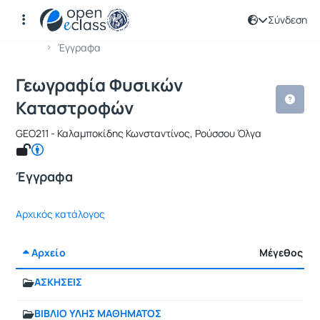
Σύνδεση
Μάθημα : Γεωγραφία Φυσικών Κατασ
Κωδικός : GEO226
Αρχική Σελίδα
Γεωγραφία Φυσικών Καταστροφών
Έγγραφα
Γεωγραφία Φυσικών
Καταστροφών
GEO211 - Καλαμποκίδης Κωνσταντίνος, Ρούσσου Όλγα
Έγγραφα
Αρχικός κατάλογος
Αρχείο
Μέγεθος
ΑΣΚΗΣΕΙΣ
ΒΙΒΛΙΟ ΥΛΗΣ ΜΑΘΗΜΑΤΟΣ