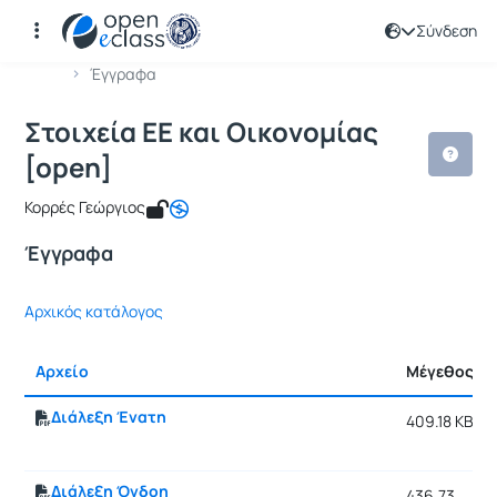
Σύνδεση
Μάθημα : Στοιχεία ΕΕ και Οικονομίας
Κωδικός : GEO173
Αρχική Σελίδα
Στοιχεία ΕΕ και Οικονομίας [open]
Έγγραφα
Στοιχεία ΕΕ και Οικονομίας
[open]
Κορρές Γεώργιος
Έγγραφα
Αρχικός κατάλογος
Αρχείο
Μέγεθος
Διάλεξη Ένατη
409.18 KB
Διάλεξη Όγδοη
436.73