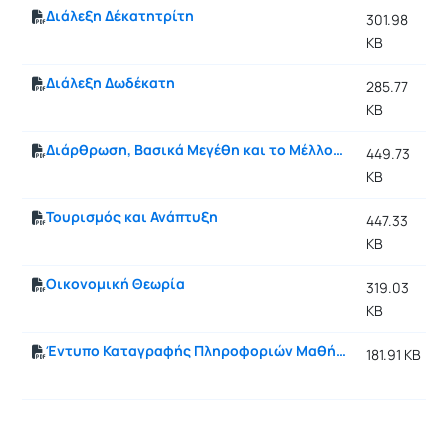
Διάλεξη Δέκατητρίτη
301.98
KB
Διάλεξη Δωδέκατη
285.77
KB
Διάρθρωση, Βασικά Μεγέθη και το Μέλλον της Ελληνικής Οικονομίας
449.73
KB
Τουρισμός και Ανάπτυξη
447.33
KB
Οικονομική Θεωρία
319.03
KB
Έντυπο Καταγραφής Πληροφοριών Μαθήματος
181.91 KB