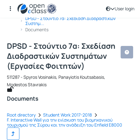
User login
Course : DPSD - Στούντιο 7α: Σχεδί
Course code : 511287
Αρχική Σελίδα
DPSD - Στούντιο 7α: Σχεδίαση Διαδραστικών
Συστημ...
Documents
DPSD - Στούντιο 7α: Σχεδίαση
Διαδραστικών Συστημάτων
(Εργασίες Φοιτητών)
511287 - Spyros Vosinakis, Panayiotis Koutsabasis,
Modestos Stavrakis
Documents
Root directory
Student Work 2017-2018
F. Interactive Wall για την ενίσχυση του βιομηχανικού
τουρισμού της Σύρου και την ανάδειξη του Enfield E8000