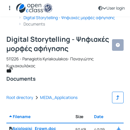
User login
Course : Digital Storytelling - Ψηφι
Course code : 511226
Αρχική Σελίδα
Digital Storytelling - Ψηφιακές μορφές αφήγησης
Documents
Digital Storytelling - Ψηφιακές
μορφές αφήγησης
511226 - Panagiotis Kyriakoulakos- Παναγιώτης
Κυριακουλάκος
Documents
Root directory
MEDIA_Applications
Filename
Size
Date
Selecti
Axiologisi_Ergwn.doc
50 KB
4/1/19,