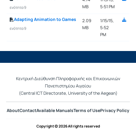
MB
5:51 PM
ενότητα 9
Adapting Animation to Games
2.09
1/15/15,
MB
5:52
ενότητα 9
PM
Κεντρική Διεύθυνση Πληροφορικής και Επικοινωνιών
Πανεπιστημίου Αιγαίου
(Central ICT Directorate, University of the Aegean)
About
Contact
Available Manuals
Terms of Use
Privacy Policy
Copyright © 2026 All rights reserved