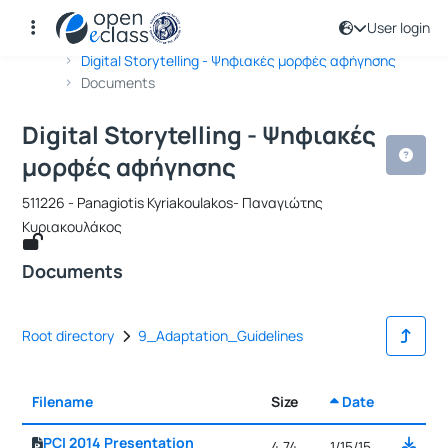
User login
Course : Digital Storytelling - Ψηφι
Course code : 511226
Αρχική Σελίδα
Digital Storytelling - Ψηφιακές μορφές αφήγησης
Documents
Digital Storytelling - Ψηφιακές
μορφές αφήγησης
511226 - Panagiotis Kyriakoulakos- Παναγιώτης
Κυριακουλάκος
Documents
Root directory
9_Adaptation_Guidelines
Filename
Size
Date
Selecti
PCI 2014 Presentation
4.74
1/15/15,